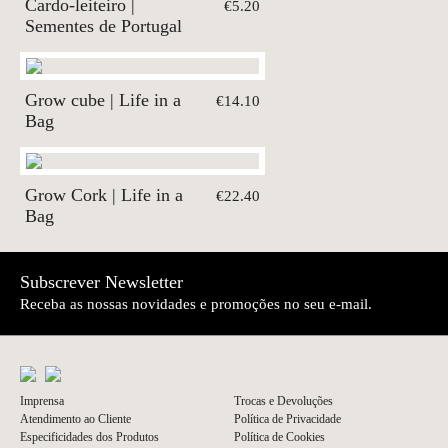
Cardo-leiteiro |
€5.20
Sementes de Portugal
Grow cube | Life in a
€14.10
Bag
Grow Cork | Life in a
€22.40
Bag
Subscrever Newsletter
Receba as nossas novidades e promoções no seu e-mail.
Imprensa
Trocas e Devoluções
Atendimento ao Cliente
Política de Privacidade
Especificidades dos Produtos
Política de Cookies