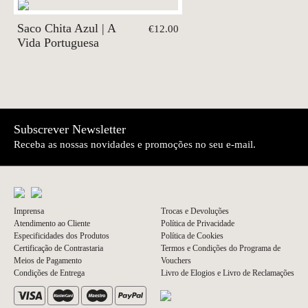
Saco Chita Azul | A
€12.00
Vida Portuguesa
Subscrever Newsletter
Receba as nossas novidades e promoções no seu e-mail.
Imprensa
Trocas e Devoluções
Atendimento ao Cliente
Política de Privacidade
Especificidades dos Produtos
Política de Cookies
Certificação de Contrastaria
Termos e Condições do Programa de
Meios de Pagamento
Vouchers
Condições de Entrega
Livro de Elogios e Livro de Reclamações