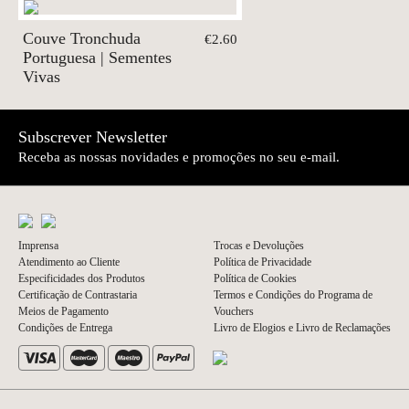
Couve Tronchuda
€2.60
Portuguesa | Sementes
Vivas
Subscrever Newsletter
Receba as nossas novidades e promoções no seu e-mail.
Imprensa
Trocas e Devoluções
Atendimento ao Cliente
Política de Privacidade
Especificidades dos Produtos
Política de Cookies
Certificação de Contrastaria
Termos e Condições do Programa de
Meios de Pagamento
Vouchers
Condições de Entrega
Livro de Elogios e Livro de Reclamações