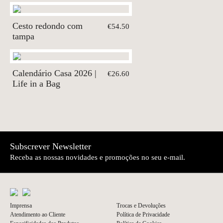
Cesto redondo com
€54.50
tampa
Calendário Casa 2026 |
€26.60
Life in a Bag
Subscrever Newsletter
Receba as nossas novidades e promoções no seu e-mail.
Imprensa
Trocas e Devoluções
Atendimento ao Cliente
Política de Privacidade