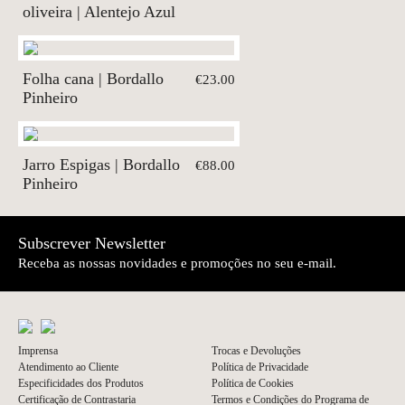
oliveira | Alentejo Azul
Folha cana | Bordallo
€23.00
Pinheiro
Jarro Espigas | Bordallo
€88.00
Pinheiro
Subscrever Newsletter
Receba as nossas novidades e promoções no seu e-mail.
Imprensa
Trocas e Devoluções
Atendimento ao Cliente
Política de Privacidade
Especificidades dos Produtos
Política de Cookies
Certificação de Contrastaria
Termos e Condições do Programa de