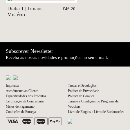
Diaba 1 | Irmãos
€46.20
Mistério
Subscrever Newsletter
Receba as nossas novidades e promoções no seu e-mail.
Imprensa
Trocas e Devoluções
Atendimento ao Cliente
Política de Privacidade
Especificidades dos Produtos
Política de Cookies
Certificação de Contrastaria
Termos e Condições do Programa de
Meios de Pagamento
Vouchers
Condições de Entrega
Livro de Elogios e Livro de Reclamações