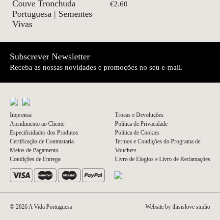
Couve Tronchuda
€2.60
Portuguesa | Sementes
Vivas
Subscrever Newsletter
Receba as nossas novidades e promoções no seu e-mail.
Imprensa
Trocas e Devoluções
Atendimento ao Cliente
Política de Privacidade
Especificidades dos Produtos
Política de Cookies
Certificação de Contrastaria
Termos e Condições do Programa de
Meios de Pagamento
Vouchers
Condições de Entrega
Livro de Elogios e Livro de Reclamações
© 2026 A Vida Portuguesa
Website by thisislove studio