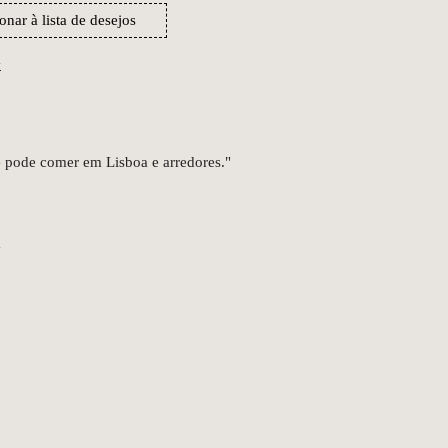
onar à lista de desejos
k
e pode comer em Lisboa e arredores."
m