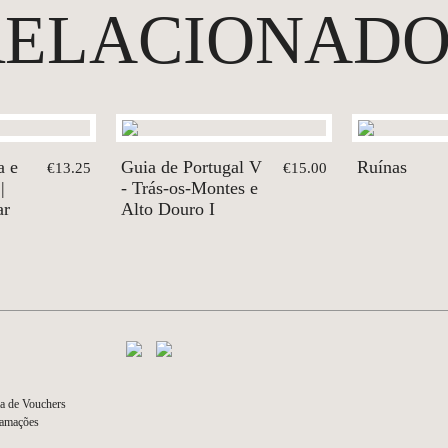
RELACIONADO
a e
Guia de Portugal V
Ruínas
€13.25
€15.00
|
- Trás-os-Montes e
ar
Alto Douro I
a de Vouchers
lamações