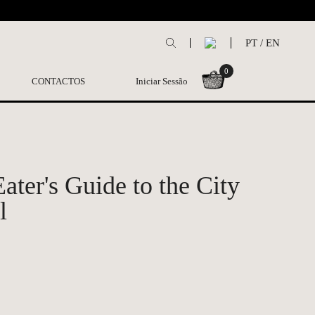
L
PT
/
EN
0
CONTACTOS
Iniciar Sessão
ater's Guide to the City
l