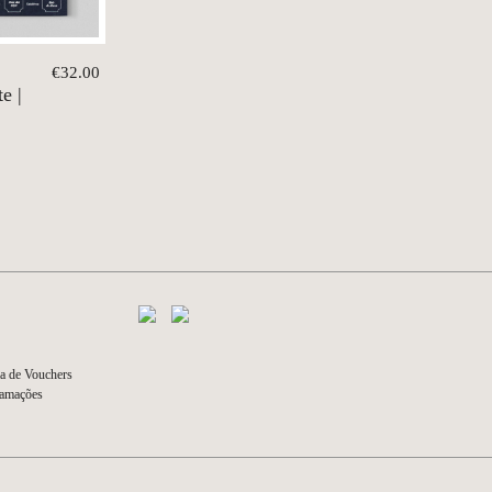
€32.00
e |
a de Vouchers
lamações