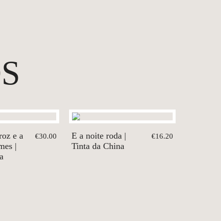
S
roz e a
E a noite roda |
€30.00
€16.20
mes |
Tinta da China
a