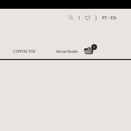
L
PT
/
EN
0
CONTACTOS
Iniciar Sessão