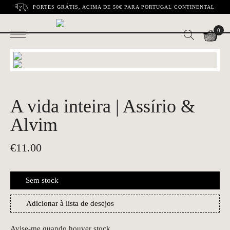
PORTES GRÁTIS, ACIMA DE 50€ PARA PORTUGAL CONTINENTAL
0
A vida inteira | Assírio &
Alvim
€
11.00
Sem stock
Adicionar à lista de desejos
Avise-me quando houver stock