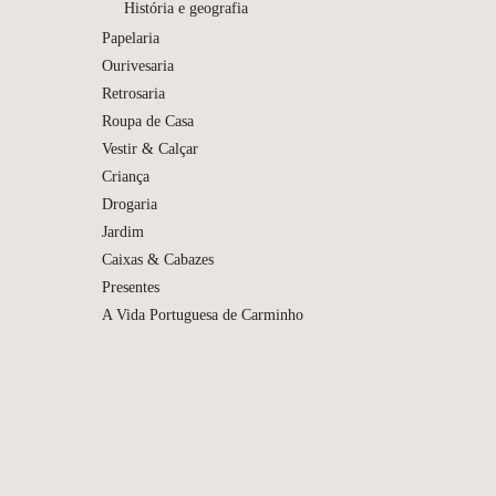
História e geografia
Papelaria
Ourivesaria
Retrosaria
Roupa de Casa
Vestir & Calçar
Criança
Drogaria
Jardim
Caixas & Cabazes
Como se
Presentes
o Queijo
Feitoria
A Vida Portuguesa de Carminho
Livros