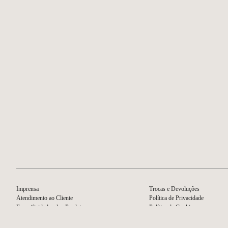
A Cerve
paladar 
artesanal
Feitoria
NEWER
Livros
Imprensa
Trocas e Devoluções
Atendimento ao Cliente
Política de Privacidade
Especificidades dos Produtos
Política de Cookies
Certificação de Contrastaria
Termos e Condições do Program
Meios de Pagamento
Livro de Elogios e Livro de Rec