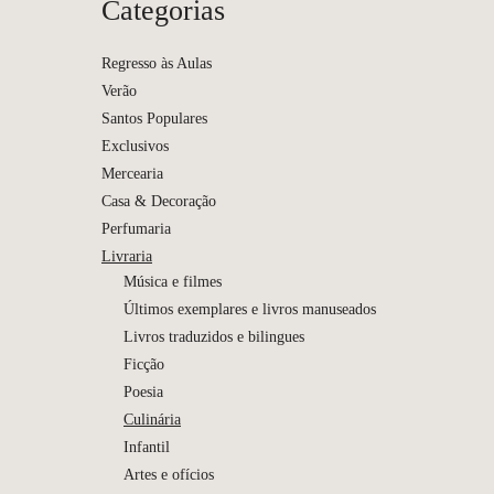
Categorias
Regresso às Aulas
Verão
Santos Populares
Exclusivos
Mercearia
Casa & Decoração
Perfumaria
Livraria
Música e filmes
Últimos exemplares e livros manuseados
Livros traduzidos e bilingues
Aliment
Ficção
sabor da
| Colare
Poesia
Culinária
Infantil
Artes e ofícios