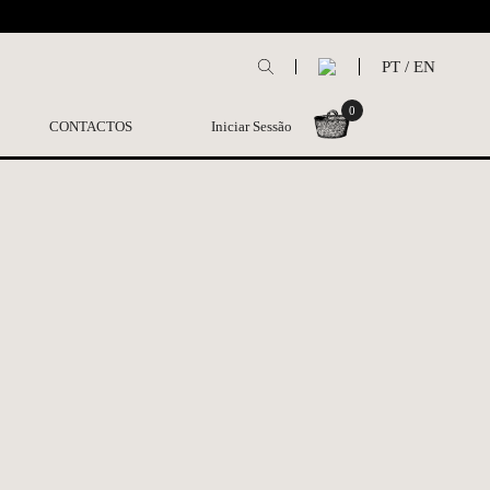
L
PT
/
EN
0
CONTACTOS
Iniciar Sessão