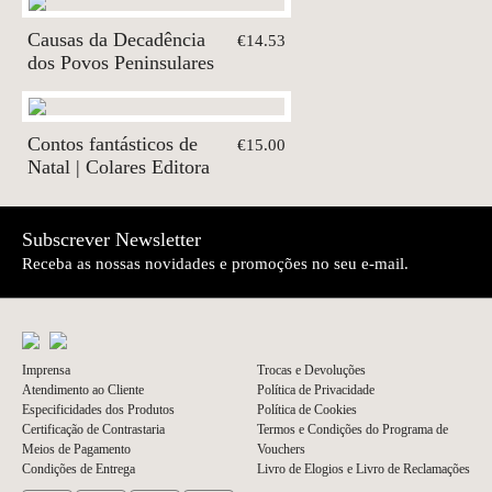
Causas da Decadência
€14.53
dos Povos Peninsulares
Contos fantásticos de
€15.00
Natal | Colares Editora
Subscrever Newsletter
Receba as nossas novidades e promoções no seu e-mail.
Imprensa
Trocas e Devoluções
Atendimento ao Cliente
Política de Privacidade
Especificidades dos Produtos
Política de Cookies
Certificação de Contrastaria
Termos e Condições do Programa de
Meios de Pagamento
Vouchers
Condições de Entrega
Livro de Elogios e Livro de Reclamações