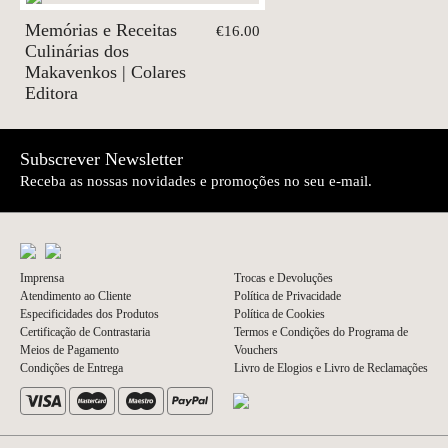
Memórias e Receitas
€16.00
Culinárias dos
Makavenkos | Colares
Editora
Subscrever Newsletter
Receba as nossas novidades e promoções no seu e-mail.
Imprensa
Trocas e Devoluções
Atendimento ao Cliente
Política de Privacidade
Especificidades dos Produtos
Política de Cookies
Certificação de Contrastaria
Termos e Condições do Programa de
Meios de Pagamento
Vouchers
Condições de Entrega
Livro de Elogios e Livro de Reclamações