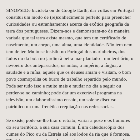
SINOPSEDe bicicleta ou de Google Earth, dar voltas em Portugal
constitui um modo de (re)conhecimento perfeito para preencher
curiosidades ou estranhamentos acerca da exótica geografia da
terra dos portugueses. Dizem-nos e demonstram-no de maneira
variada que tal terra existe mesmo, que tem um certificado de
nascimento, um corpo, uma alma, uma identidade. Não tem nem
tem de ter. Muito se insistiu no Portugal dos marinheiros, dos
fados ou da bola no jardim à beira mar plantado - um território, o
nevoeiro dos antepassados, os mitos, o império, a língua, a
saudade e a ruína, aquele que os deuses amam e visitam, o bom
povo cosmopolita ou burro de trabalho repartido pelo mundo.
Pode ser tudo isso e muito mais e mudar no dia a seguir ou
perder-se no caminho; pode dar um execrável programa na
televisão, um elaboradíssimo ensaio, um solene discurso
patriótico ou uma frenética crepitação nas redes socias.
Se existe, pode-se-lhe tirar o retrato, variar a pose e os humores
do seu território, a sua casa comum. É um caleidoscópio dos
cumes do Pico ou da Estrela até aos lodos da ria que é formosa.