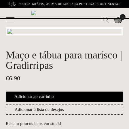
PORTES GRÁTIS, ACIMA DE 50€ PARA PORTUGAL CONTINENTAL
0
Maço e tábua para marisco |
Gradirripas
€
6.90
Adicionar ao carrinho
Adicionar à lista de desejos
Restam poucos itens em stock!