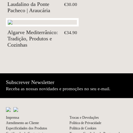
Laudalino da Ponte
€30.00
Pacheco | Araucária
Algarve Mediterrânico:
€34.90
Tradição, Produtos e
Cozinhas
Subscrever Newsletter
Receba as nossas novidades e promoções no seu e-mail.
Imprensa
Trocas e Devoluções
Atendimento ao Cliente
Política de Privacidade
Especificidades dos Produtos
Política de Cookies