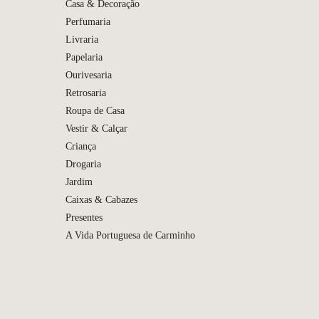
Casa & Decoração
Perfumaria
Livraria
Papelaria
Ourivesaria
Retrosaria
Roupa de Casa
Vestir & Calçar
Andori
Criança
Pequena
Drogaria
Jardim
Caixas & Cabazes
Presentes
A Vida Portuguesa de Carminho
NEWER