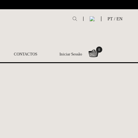
L
PT
/
EN
0
CONTACTOS
Iniciar Sessão