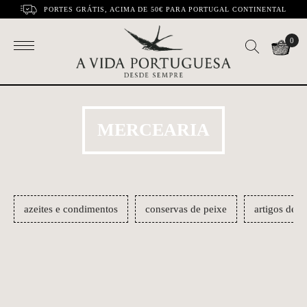
PORTES GRÁTIS, ACIMA DE 50€ PARA PORTUGAL CONTINENTAL
0
MERCEARIA
azeites e condimentos
conservas de peixe
artigos de m