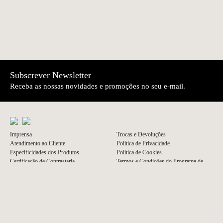
Subscrever Newsletter
Receba as nossas novidades e promoções no seu e-mail.
Imprensa
Trocas e Devoluções
Atendimento ao Cliente
Política de Privacidade
Especificidades dos Produtos
Política de Cookies
Certificação de Contrastaria
Termos e Condições do Programa de
Meios de Pagamento
Vouchers
Condições de Entrega
Livro de Elogios e Livro de Reclamações