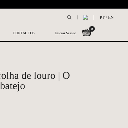
L
PT
/
EN
0
CONTACTOS
Iniciar Sessão
olha de louro | O
batejo