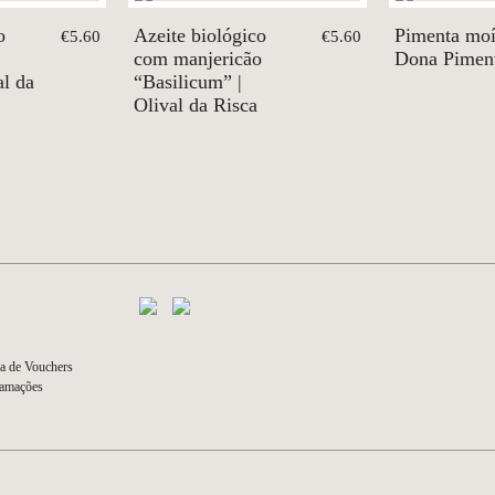
o
Azeite biológico
Pimenta moí
€5.60
€5.60
com manjericão
Dona Pimen
al da
“Basilicum” |
Olival da Risca
a de Vouchers
lamações