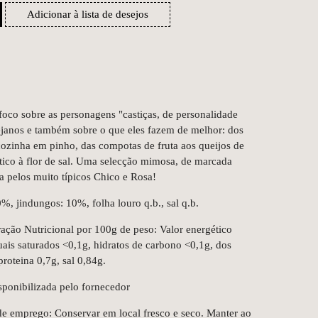
Adicionar à lista de desejos
oco sobre as personagens "castiças, de personalidade
ejanos e também sobre o que eles fazem de melhor: dos
 cozinha em pinho, das compotas de fruta aos queijos de
ntico à flor de sal. Uma selecção mimosa, de marcada
a pelos muito típicos Chico e Rosa!
, jindungos: 10%, folha louro q.b., sal q.b.
ação Nutricional por 100g de peso: Valor energético
quais saturados <0,1g, hidratos de carbono <0,1g, dos
proteina 0,7g, sal 0,84g.
sponibilizada pelo fornecedor
e emprego: Conservar em local fresco e seco. Manter ao