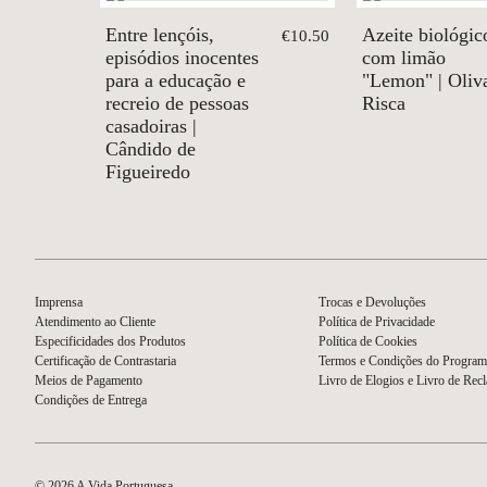
Entre lençóis,
Azeite biológic
€10.50
episódios inocentes
com limão
para a educação e
"Lemon" | Oliv
recreio de pessoas
Risca
casadoiras |
Cândido de
Figueiredo
Imprensa
Trocas e Devoluções
Atendimento ao Cliente
Política de Privacidade
Especificidades dos Produtos
Política de Cookies
Certificação de Contrastaria
Termos e Condições do Program
Meios de Pagamento
Livro de Elogios e Livro de Rec
Condições de Entrega
© 2026 A Vida Portuguesa