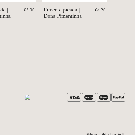
da |
Pimenta picada |
€3.90
€4.20
tinha
Dona Pimentinha
Website by thisislove studio