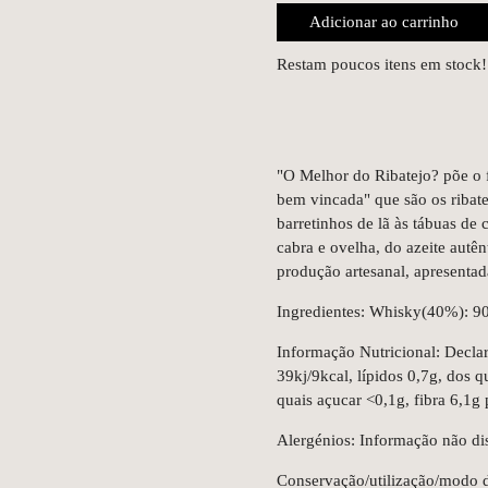
Adicionar ao carrinho
Restam poucos itens em stock!
"O Melhor do Ribatejo? põe o f
bem vincada" que são os ribat
barretinhos de lã às tábuas de
cabra e ovelha, do azeite autê
produção artesanal, apresentad
Ingredientes: Whisky(40%): 90%
Informação Nutricional: Declar
39kj/9kcal, lípidos 0,7g, dos 
quais açucar <0,1g, fibra 6,1g 
Alergénios: Informação não di
Conservação/utilização/modo d