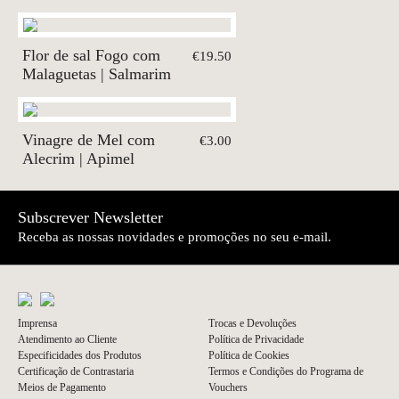
Flor de sal Fogo com
€19.50
Malaguetas | Salmarim
Vinagre de Mel com
€3.00
Alecrim | Apimel
Subscrever Newsletter
Receba as nossas novidades e promoções no seu e-mail.
Imprensa
Trocas e Devoluções
Atendimento ao Cliente
Política de Privacidade
Especificidades dos Produtos
Política de Cookies
Certificação de Contrastaria
Termos e Condições do Programa de
Meios de Pagamento
Vouchers