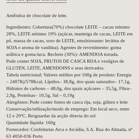
Amêndoa de chocolate de leite.
Ingredientes: Cobertura(70%) chocolate LEITE – cacau mínimo
28%, LEITE mínimo 19% (açúcar, manteiga de cacau, LEITE em
pó, massa de cacau, soro de LEITE, emulsionante: lecitina de
SOJA e aroma de vanilina). Agentes de revestimento: goma
arábica e goma-laca. Recheio (30%)- AMENDOA torrada.
Pode conter SOJA, FRUTOS DE CASCA RIJA e vestígios de
GLUTEN, LEITE, AMENDOINS e seus derivados.
Tabela nutricional: Valores médios por 100g de produto: Energia
– 2407Kj/578Kcal, Lípidos– 38,8g, dos quais saturados– 17,1g,
Hidratos de carbono – 48,0g, dos quais açúcares – 35,5g, Fibra–
2,9g, Proteínas– 10,5g, Sal – 0,19g
Alergénios: Pode conter frutos de casca rija, soja, glúten e leite
Conservação/utilização/modo de emprego: Em local seco, entre
12 e 20ºC. Resguardar da acção directa do sol
Quantidade líquida: 160g
Fornecedor: Confeitarias Arca e Arcádia, S.A. Rua do Almada, nº
63 4050-036 Porto