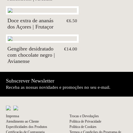
Doce extra de ananás
€6.50
dos Açores | Frutaçor
Gengibre desidratado
€14.00
com chocolate negro |
Avianense
Subscrever Newsletter
Receba as nossas novidades e promoções no seu e-mail.
Imprensa
Trocas e Devoluções
Atendimento ao Cliente
Política de Privacidade
Especificidades dos Produtos
Política de Cookies
Certificação de Contrastaria
Termos e Condições do Programa de