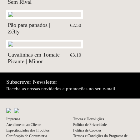
Sem Rival
Pão para panados |
€2.50
Zélly
Cavalinhas em Tomate
€3.10
Picante | Minor
Subscrever Newsletter
Receba as nossas novidades e promoções no seu e-mail.
Imprensa
Trocas e Devoluções
Atendimento ao Cliente
Política de Privacidade
Especificidades dos Produtos
Política de Cookies
Certificação de Contrastaria
Termos e Condições do Programa de