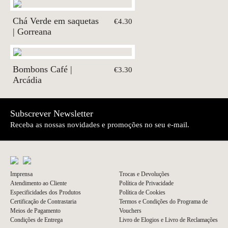
Chá Verde em saquetas
€4.30
| Gorreana
Bombons Café |
€3.30
Arcádia
Subscrever Newsletter
Receba as nossas novidades e promoções no seu e-mail.
Imprensa
Trocas e Devoluções
Atendimento ao Cliente
Política de Privacidade
Especificidades dos Produtos
Política de Cookies
Certificação de Contrastaria
Termos e Condições do Programa de
Meios de Pagamento
Vouchers
Condições de Entrega
Livro de Elogios e Livro de Reclamações