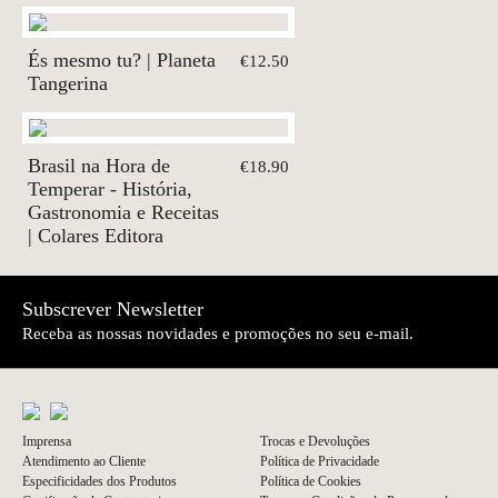
És mesmo tu? | Planeta
€12.50
Tangerina
Brasil na Hora de
€18.90
Temperar - História,
Gastronomia e Receitas
| Colares Editora
Subscrever Newsletter
Receba as nossas novidades e promoções no seu e-mail.
Imprensa
Trocas e Devoluções
Atendimento ao Cliente
Política de Privacidade
Especificidades dos Produtos
Política de Cookies