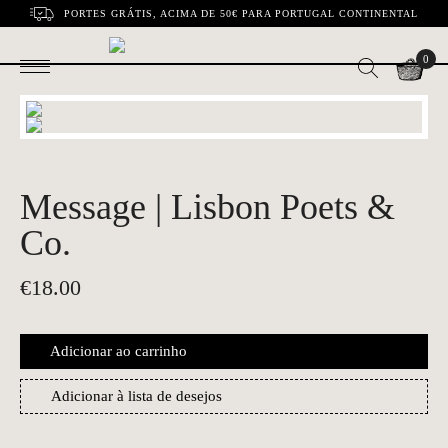
PORTES GRÁTIS, ACIMA DE 50€ PARA PORTUGAL CONTINENTAL
0
Message | Lisbon Poets &
Co.
€
18.00
Adicionar ao carrinho
Adicionar à lista de desejos