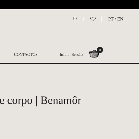
L
PT
/
EN
0
CONTACTOS
Iniciar Sessão
e corpo | Benamôr