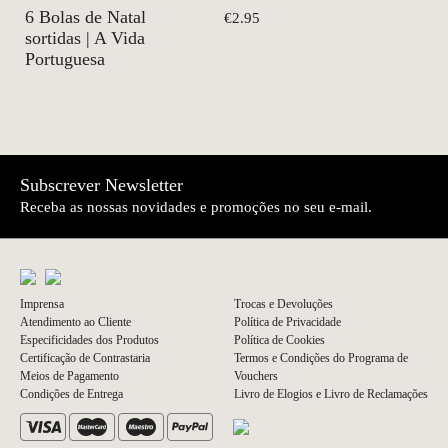
6 Bolas de Natal
€2.95
sortidas | A Vida
Portuguesa
Subscrever Newsletter
Receba as nossas novidades e promoções no seu e-mail.
Imprensa
Trocas e Devoluções
Atendimento ao Cliente
Política de Privacidade
Especificidades dos Produtos
Política de Cookies
Certificação de Contrastaria
Termos e Condições do Programa de
Meios de Pagamento
Vouchers
Condições de Entrega
Livro de Elogios e Livro de Reclamações