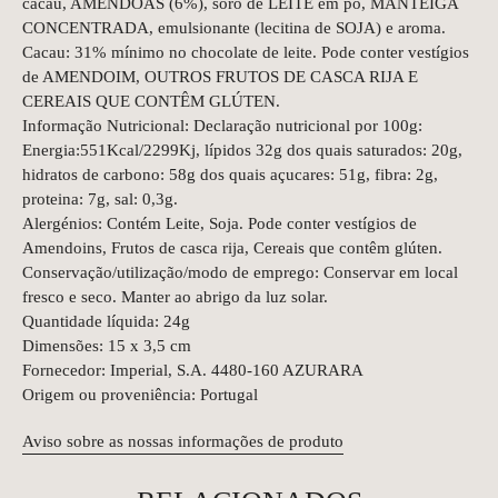
cacau, AMÊNDOAS (6%), soro de LEITE em pó, MANTEIGA
CONCENTRADA, emulsionante (lecitina de SOJA) e aroma.
Cacau: 31% mínimo no chocolate de leite. Pode conter vestígios
de AMENDOIM, OUTROS FRUTOS DE CASCA RIJA E
CEREAIS QUE CONTÊM GLÚTEN.
Informação Nutricional: Declaração nutricional por 100g:
Energia:551Kcal/2299Kj, lípidos 32g dos quais saturados: 20g,
hidratos de carbono: 58g dos quais açucares: 51g, fibra: 2g,
proteina: 7g, sal: 0,3g.
Alergénios: Contém Leite, Soja. Pode conter vestígios de
Amendoins, Frutos de casca rija, Cereais que contêm glúten.
Conservação/utilização/modo de emprego: Conservar em local
fresco e seco. Manter ao abrigo da luz solar.
Quantidade líquida: 24g
Dimensões: 15 x 3,5 cm
Fornecedor: Imperial, S.A. 4480-160 AZURARA
Origem ou proveniência: Portugal
Aviso sobre as nossas informações de produto