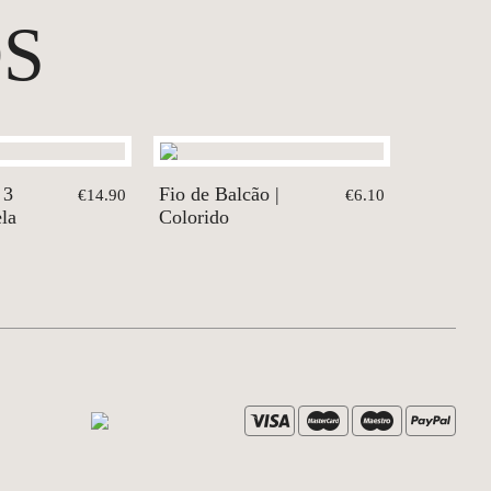
S
 3
Fio de Balcão |
€14.90
€6.10
la
Colorido