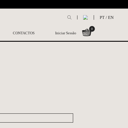
L
PT
/
EN
0
CONTACTOS
Iniciar Sessão