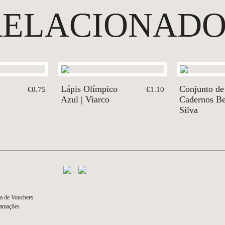
RELACIONADO
Lápis Olímpico
Conjunto de
€0.75
€1.10
Azul | Viarco
Cadernos Be
Silva
a de Vouchers
lamações