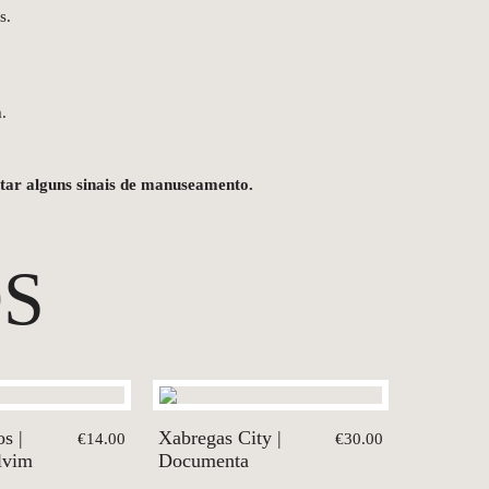
s.
.
ntar alguns sinais de manuseamento.
S
s |
Xabregas City |
€14.00
€30.00
lvim
Documenta