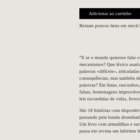
Adicionar ao carrinho
Restam poucos itens em stock!
“E se o mundo quisesse falar c
mecanismos? Que léxico usaria
palavras «difíceis», articulada
consequências, mas também dr
palavras? Em listas, rascunhos,
falsas, homenagens improvávei
leis escondidas de vidas, livro
São 18 histórias com dispositiv
passando pela banda desenhada
Um livro com armadilhas e sur
passa em revista um labirinto 