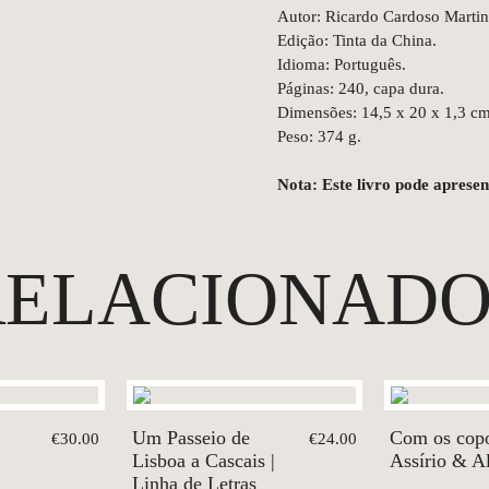
Autor: Ricardo Cardoso Martin
Edição: Tinta da China.
Idioma: Português.
Páginas: 240, capa dura.
Dimensões: 14,5 x 20 x 1,3 cm
Peso: 374 g.
Nota: Este livro pode aprese
RELACIONADO
Um Passeio de
Com os copo
€30.00
€24.00
Lisboa a Cascais |
Assírio & A
Linha de Letras