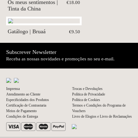
Os meus sentimentos |
€18.00
Tinta da China
Gatálogo | Bruaá
€9.50
Subscrever Newsletter
Receba as nossas novidades e promoções no seu e-mail.
Imprensa
Trocas e Devoluções
Atendimento ao Cliente
Política de Privacidade
Especificidades dos Produtos
Política de Cookies
Certificação de Contrastaria
Termos e Condições do Programa de
Meios de Pagamento
Vouchers
Condições de Entrega
Livro de Elogios e Livro de Reclamações