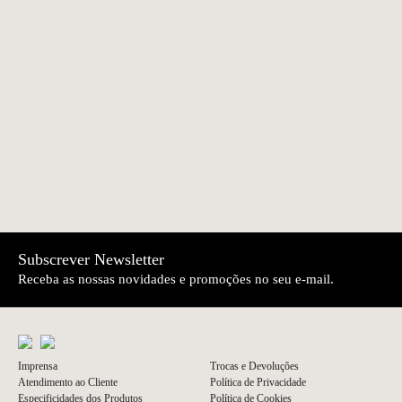
Pendente Peixe |
Pendente Tomada
€17.50
€15.00
Topázio
Elétrica | Topázio
NEWER
OLDER
Marcador de mesa
Argola guardanapo
€10.70
€6.30
Coelho | Topázio
Cisnes | Topázio
Subscrever Newsletter
Receba as nossas novidades e promoções no seu e-mail.
Imprensa
Trocas e Devoluções
Atendimento ao Cliente
Política de Privacidade
Especificidades dos Produtos
Política de Cookies