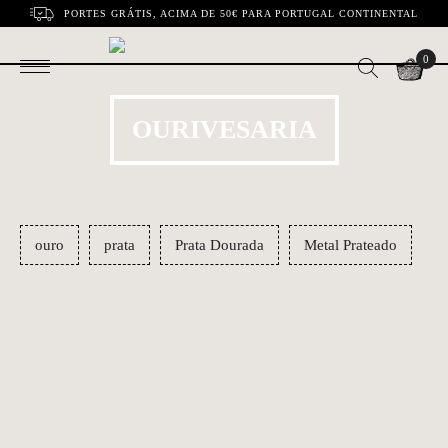
PORTES GRÁTIS, ACIMA DE 50€ PARA PORTUGAL CONTINENTAL
0
OURIVESARIA
ouro
prata
Prata Dourada
Metal Prateado
Brincos Caramujo
Pendente Porco |
€59.00
€11.90