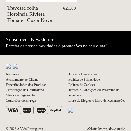
Travessa folha
€21.00
Hortênsia Riviera
Tomate | Costa Nova
Subscrever Newsletter
Receba as nossas novidades e promoções no seu e-mail.
Imprensa
Trocas e Devoluções
Atendimento ao Cliente
Política de Privacidade
Especificidades dos Produtos
Política de Cookies
Certificação de Contrastaria
Termos e Condições do Programa de
Meios de Pagamento
Vouchers
Condições de Entrega
Livro de Elogios e Livro de Reclamações
© 2026 A Vida Portuguesa
Website by thisislove studio