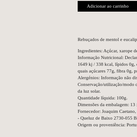
Adicionar ao carrinho
Rebuçados de mentol e eucalip
Ingredientes: Açúcar, xarope de
Informação Nutricional: Declar
1649 kj / 338 kcal, lípidos 0g,
quais açúcares 77g, fibra 0g, p
Alergénios: Informação não di
Conservação/utilização/modo d
da luz solar.
Quantidade líquida: 100g.
Dimensões da embalagem: 13 
Fornecedor: Joaquim Caetano, L
- Queluz de Baixo 2730-055 B
Origem ou proveniência: Portu