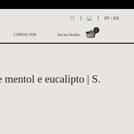
L
PT
/
EN
0
CONTACTOS
Iniciar Sessão
mentol e eucalipto | S.