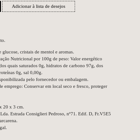
Adicionar à lista de desejos
to.
 glucose, cristais de mentol e aromas.
ação Nutricional por 100g de peso: Valor energético
 dos quais saturados 0g, hidratos de carbono 97g, dos
roteínas 0g, sal 0,00g.
sponibilizada pelo fornecedor ou embalagem.
e emprego: Conservar em local seco e fresco, proteger
x 20 x 3 cm.
da. Estrada Consiglieri Pedroso, nº71. Edif. D, Fr.V5E5
arcarena.
gal.