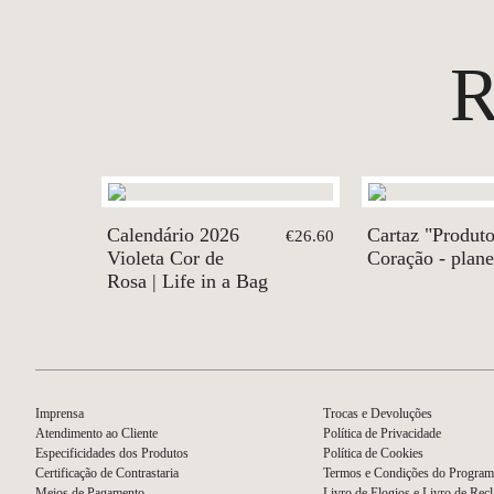
Calendário 2026
Cartaz "Produt
€26.60
Violeta Cor de
Coração - plane
Rosa | Life in a Bag
Imprensa
Trocas e Devoluções
Atendimento ao Cliente
Política de Privacidade
Especificidades dos Produtos
Política de Cookies
Certificação de Contrastaria
Termos e Condições do Program
Meios de Pagamento
Livro de Elogios e Livro de Rec