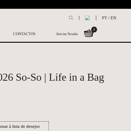
L
PT
/
EN
0
CONTACTOS
Iniciar Sessão
26 So-So | Life in a Bag
onar à lista de desejos