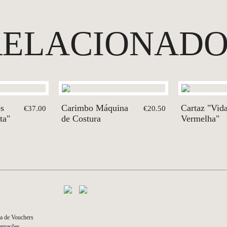
RELACIONADO
os
Carimbo Máquina
Cartaz "Vid
€37.00
€20.50
ta"
de Costura
Vermelha"
a de Vouchers
lamações