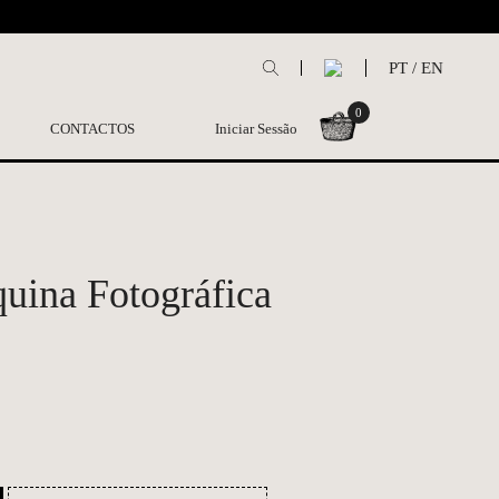
L
PT
/
EN
0
CONTACTOS
Iniciar Sessão
uina Fotográfica