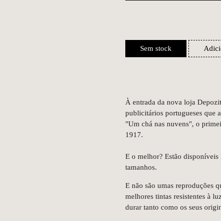
Sem stock
Adici
À entrada da nova loja Depozi
publicitários portugueses que
"Um chá nas nuvens", o primeiro
1917.
E o melhor? Estão disponíveis 
tamanhos.
E não são umas reproduções qua
melhores tintas resistentes à 
durar tanto como os seus origin