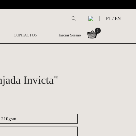
L
PT
/
EN
0
CONTACTOS
Iniciar Sessão
jada Invicta"