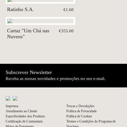
Ratinho S.A.
€1.60
Cartaz "Um Chá nas
€355.00
Nuvens"
Subscrever Newsletter
Receba as nossas novidades e promoções no seu e-mail.
Imprensa
Trocas e Devoluções
Atendimento ao Cliente
Política de Privacidade
Especificidades dos Produtos
Política de Cookies
Certificação de Contrastaria
Termos e Condições do Programa de
Meios de Pagamento
Vouchers