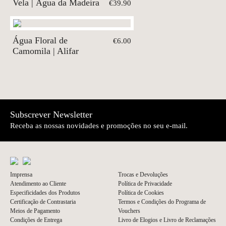
Vela | Água da Madeira
€39.90
Água Floral de
€6.00
Camomila | Alifar
Subscrever Newsletter
Receba as nossas novidades e promoções no seu e-mail.
Imprensa
Trocas e Devoluções
Atendimento ao Cliente
Política de Privacidade
Especificidades dos Produtos
Política de Cookies
Certificação de Contrastaria
Termos e Condições do Programa de
Meios de Pagamento
Vouchers
Condições de Entrega
Livro de Elogios e Livro de Reclamações