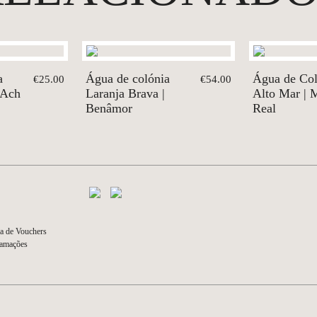
a
Água de colónia
Água de Col
€25.00
€54.00
 Ach
Laranja Brava |
Alto Mar | 
Benâmor
Real
a de Vouchers
lamações