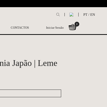
L
PT
/
EN
0
CONTACTOS
Iniciar Sessão
nia Japão | Leme