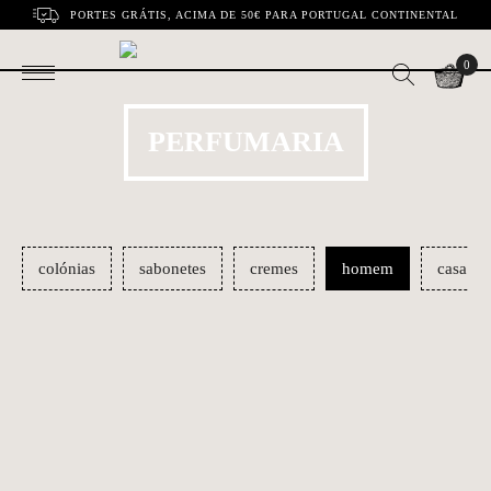
PORTES GRÁTIS, ACIMA DE 50€ PARA PORTUGAL CONTINENTAL
0
PERFUMARIA
colónias
sabonetes
cremes
homem
casa
Kit Cuidados da
Champô | 8950
€33.50
€25.70