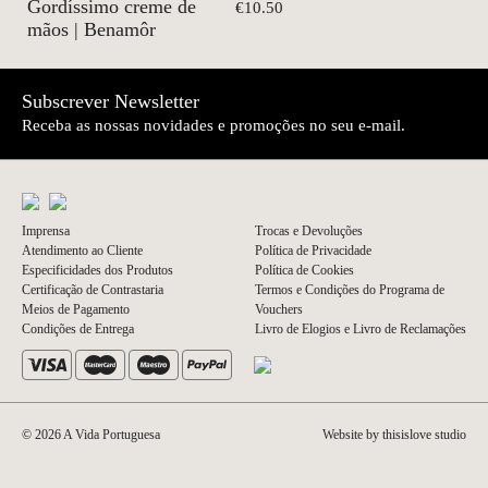
Gordíssimo creme de
€10.50
mãos | Benamôr
Subscrever Newsletter
Receba as nossas novidades e promoções no seu e-mail.
Imprensa
Trocas e Devoluções
Atendimento ao Cliente
Política de Privacidade
Especificidades dos Produtos
Política de Cookies
Certificação de Contrastaria
Termos e Condições do Programa de
Meios de Pagamento
Vouchers
Condições de Entrega
Livro de Elogios e Livro de Reclamações
© 2026 A Vida Portuguesa
Website by thisislove studio