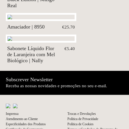
Real
Amaciador | 8950
€25.70
Sabonete Líquido Flor
€5.40
de Laranjeira com Mel
Biológico | Nally
Subscrever Newsletter
Receba as nossas novidades e promoções no seu e-mail.
Imprensa
Trocas e Devoluções
Atendimento ao Cliente
Política de Privacidade
Especificidades dos Produtos
Política de Cookies