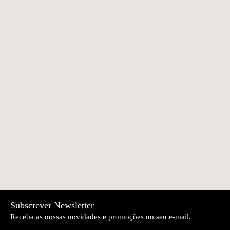
Mimo lenço de
Mimo Quem bem
€18.30
€57.10
bolso
escreve, melhor
cheira!
Jacarandá Coffret |
Cabaz Pequenos
€40.90
€53.30
Benamôr
Prazeres
TOM Reedição
TOM Reedição
€175.00
€175.00
NEWER
OLDER
Boneco Madeira 08
Boneco
| A Vida Portuguesa
Estremadura 20 | A
Vida Portuguesa
Subscrever Newsletter
Receba as nossas novidades e promoções no seu e-mail.