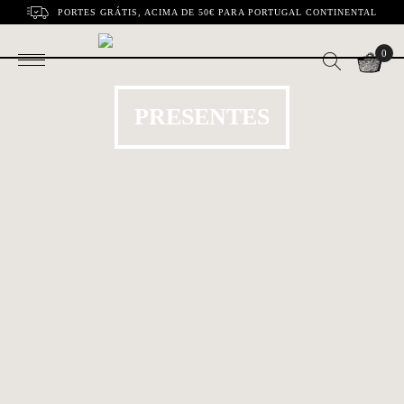
PORTES GRÁTIS, ACIMA DE 50€ PARA PORTUGAL CONTINENTAL
0
PRESENTES
Mimo Essencial
TOM Reedição
€43.00
€175.00
Boneco Minho 01 |
A Vida Portuguesa