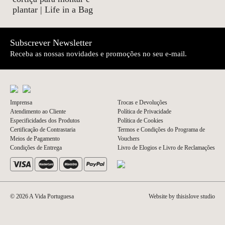
plantar | Life in a Bag
Subscrever Newsletter
Receba as nossas novidades e promoções no seu e-mail.
Imprensa
Trocas e Devoluções
Atendimento ao Cliente
Política de Privacidade
Especificidades dos Produtos
Política de Cookies
Certificação de Contrastaria
Termos e Condições do Programa de
Meios de Pagamento
Vouchers
Condições de Entrega
Livro de Elogios e Livro de Reclamações
© 2026 A Vida Portuguesa
Website by thisislove studio