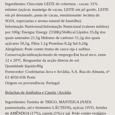
Ingredientes: Chocolate LEITE de cobertura - cacau: 31%
mínimo (açúcar, manteiga de cacau, LEITE em pó gordo, LEITE
em pó desnatado, pasta de cacau, emulsionante: lecitina de
SOJA, especiarias e aroma natural de baunilha).
Informação Nutricional:Informação Nutricional (valores médios)
por 100g: Energia/ Energy 2358Kj/564Kcal Lípidos 35,8g dos
quais saturados 21,5g Hidratos de carbono 51,2g dos quais
açúcares 50,5g, Fibra 1,1g Proteínas 8,2g Sal 0,24g
Alergénios: Pode conter frutos de casca rija e sulfitos
Conservação/utilização/modo de emprego:Em local seco, entre
12 e 20ºC. Resguardar da acção directa do sol
Quantidade líquida:80g
Fornecedor: Confeitarias Arca e Arcádia, S.A. Rua do Almada, nº
63 4050-036 Porto
Origem ou proveniência: Portugal
Bolachas de Amêndoa e Canela | Arcádia
Ingredientes: Farinha de TRIGO, MANTEIGA (NATA
pasteurizada, sal e fermentos LÁCTEOS), açúcar, OVO, farinha
de AMÊNDOA (17%), canela (1%) e sal. Pode conter vestígios