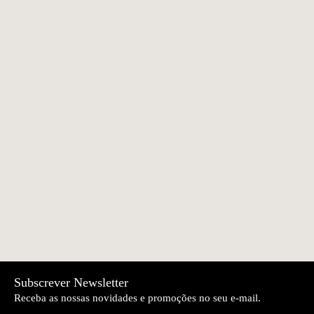
Puff redondo Arco
Toalha de praia
€230.00
€25.00
iris | Fabricaal
Boa-Nova Bege |
Torres Novas
Pano Felpo Spot |
Manta Viagem
€4.90
€112.90
Lasa
Laranja | Ecolã
Cama de Lã para
Toalha de praia Pena
€119.00
€65.00
NEWER
OLDER
Patudos | Lamb
- cor-de-rosa/verde,
cor_de_rosa/vermelho
| Torres Novas
Subscrever Newsletter
Receba as nossas novidades e promoções no seu e-mail.