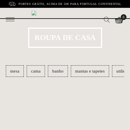
PORTES GRÁTIS, ACIMA DE 50€ PARA PORTUGAL CONTINENTAL
0
ROUPA DE CASA
mesa
cama
banho
mantas e tapetes
utilida
Pano Serigrafia
Coleção cozinha
€18.30
€8.00