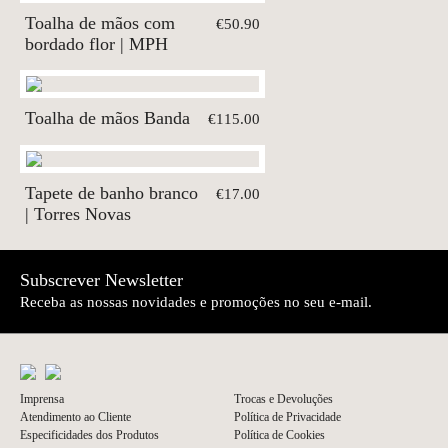
Toalha de mãos com
€50.90
bordado flor | MPH
Toalha de mãos Banda
€115.00
Tapete de banho branco
€17.00
| Torres Novas
Subscrever Newsletter
Receba as nossas novidades e promoções no seu e-mail.
Imprensa
Trocas e Devoluções
Atendimento ao Cliente
Política de Privacidade
Especificidades dos Produtos
Política de Cookies