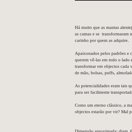
Há muito que as mantas alentej
as camas e se transformaram n
carinho por quem as adquire.
Apaixonados pelos padrões e co
querem vê-las em todo o lado 
transformar em objectos cada v
de mão, bolsas, puffs, almofada
As potencialidades eram tais q
para ser facilmente transporta
Como um eterno clássico, a ma
objectos estarão por vir? Mal p
Dimensão aproximada: diam. 6