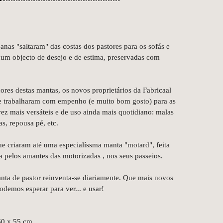
anas "saltaram" das costas dos pastores para os sofás e
um objecto de desejo e de estima, preservadas com
res destas mantas, os novos proprietários da Fabricaal
e trabalharam com empenho (e muito bom gosto) para as
ez mais versáteis e de uso ainda mais quotidiano: malas
s, repousa pé, etc.
ue criaram até uma especialíssma manta "motard", feita
da pelos amantes das motorizadas , nos seus passeios.
nta de pastor reinventa-se diariamente. Que mais novos
odemos esperar para ver... e usar!
0 x 55 cm.