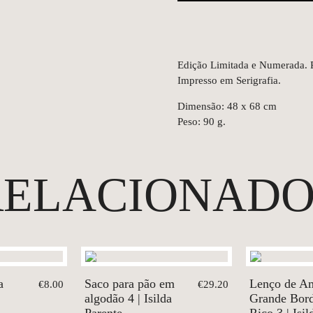
Edição Limitada e Numerada.
Impresso em Serigrafia.
Dimensão: 48 x 68 cm
Peso: 90 g.
RELACIONADO
a
Saco para pão em
Lenço de A
€8.00
€29.20
algodão 4 | Isilda
Grande Bor
Parente
Rico 3 | Isil