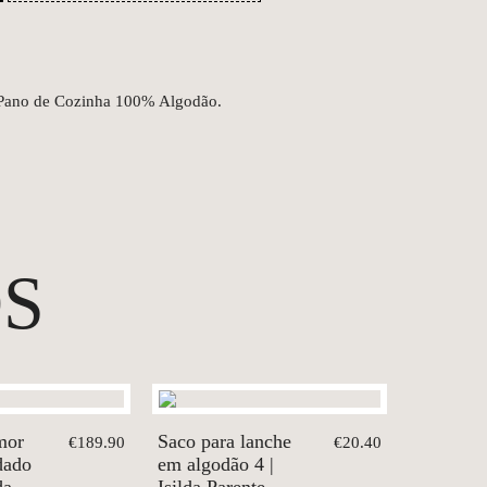
 Pano de Cozinha 100% Algodão.
S
mor
Saco para lanche
€189.90
€20.40
dado
em algodão 4 |
da
Isilda Parente