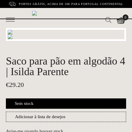
PORTES GRÁTIS, ACIMA DE 50€ PARA PORTUGAL CONTINENTAL
0
Saco para pão em algodão 4
| Isilda Parente
€
29.20
Sem stock
Adicionar à lista de desejos
Avise-me quando houver stock