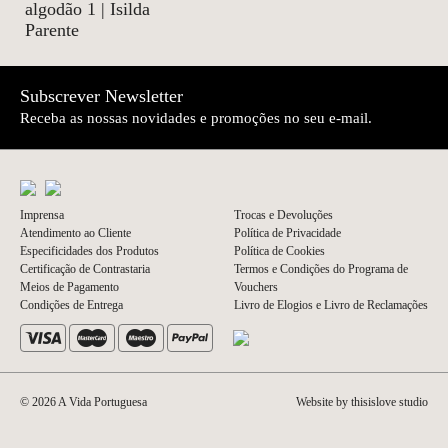
algodão 1 | Isilda
Parente
Subscrever Newsletter
Receba as nossas novidades e promoções no seu e-mail.
Imprensa
Trocas e Devoluções
Atendimento ao Cliente
Política de Privacidade
Especificidades dos Produtos
Política de Cookies
Certificação de Contrastaria
Termos e Condições do Programa de
Meios de Pagamento
Vouchers
Condições de Entrega
Livro de Elogios e Livro de Reclamações
© 2026 A Vida Portuguesa
Website by thisislove studio