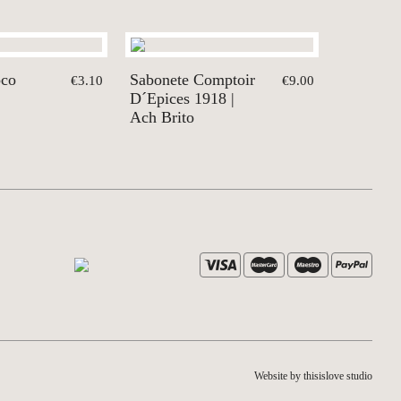
ôco
Sabonete Comptoir
€3.10
€9.00
D´Epices 1918 |
Ach Brito
Website by thisislove studio