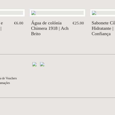
 e
Água de colónia
Sabonete C
€6.00
€25.00
|
Chimera 1918 | Ach
Hidratante |
Brito
Confiança
a de Vouchers
lamações