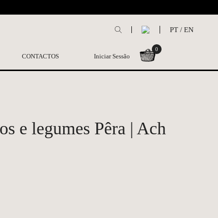
L
PT
/
EN
0
CONTACTOS
Iniciar Sessão
os e legumes Pêra | Ach