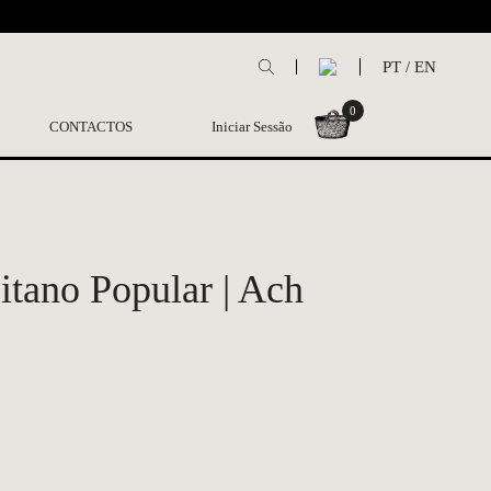
L
PT
/
EN
0
CONTACTOS
Iniciar Sessão
itano Popular | Ach